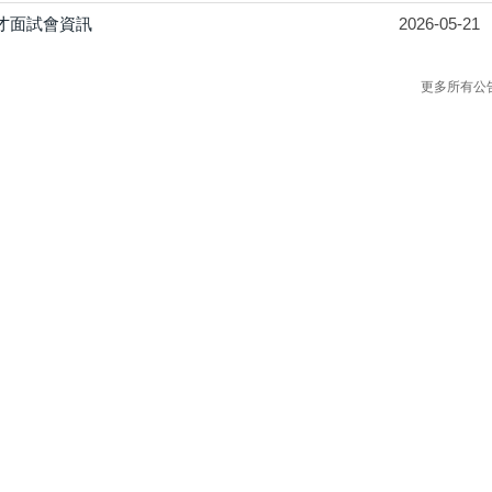
才面試會資訊
2026-05-21
更多所有公
訊工程系 ｜電話：+886-4-23323000 轉 7632-7635｜傳真：+886-4