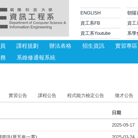
ENGLISH
朝陽
資工系FB
資工
資工系Youtube
系學
員
課程規劃
辦法表格
招生資訊
實習專區
服務
系維修通報系統
實習公告
課程公告
程式能力檢定公告
徵才公告
日期
2025-09-17
資訊(原五年一貫)
2025-03-24