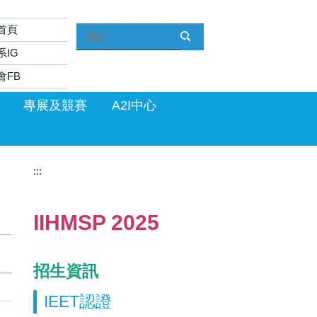
首頁
系IG
會FB
專展及競賽
A2I中心
:::
IIHMSP 2025
招生資訊
IEET認證