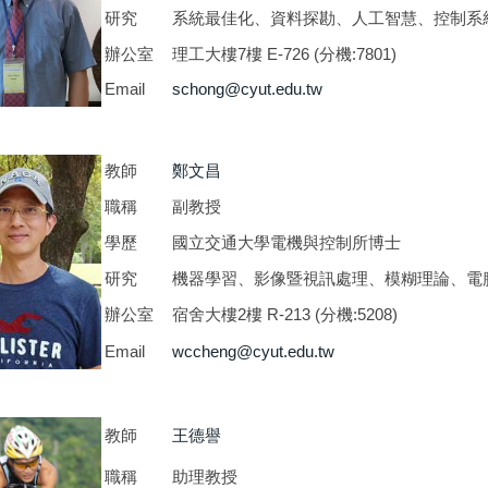
研究
系統最佳化、資料探勘、人工智慧、控制系
辦公室
理工大樓7樓 E-726 (分機:7801)
Email
schong@cyut.edu.tw
教師
鄭文昌
職稱
副教授
學歷
國立交通大學電機與控制所博士
研究
機器學習、影像暨視訊處理、模糊理論、電
辦公室
宿舍大樓2樓 R-213 (分機:5208)
Email
wccheng@cyut.edu.tw
教師
王德譽
職稱
助理教授