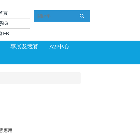
首頁
系IG
會FB
專展及競賽
A2I中心
慧應用