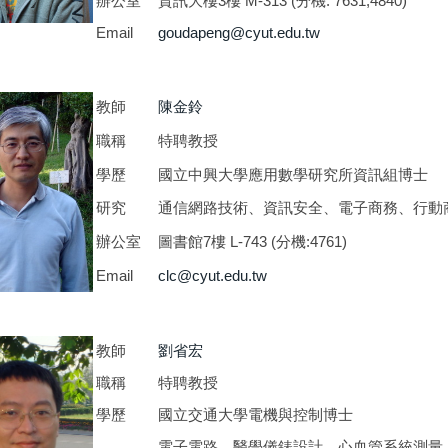
辦公室
資訊大樓3樓 M-313 (分機: 7631,4840)
Email
goudapeng@cyut.edu.tw
教師
陳金鈴
職稱
特聘教授
學歷
國立中興大學應用數學研究所資訊組博士
研究
通信網路技術、資訊安全、電子商務、行動
辦公室
圖書館7樓 L-743 (分機:4761)
Email
clc@cyut.edu.tw
教師
劉省宏
職稱
特聘教授
學歷
國立交通大學電機與控制博士
電子電路、醫學儀錶設計、心血管系統測量