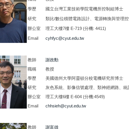
學歷
國立台灣工業技術學院電機所控制組博士
研究
類比/數位積體電路設計、電源轉換與管理控
辦公室
理工大樓7樓 E-719 (分機: 4411)
Email
cyhfyc@cyut.edu.tw
教師
謝政勳
職稱
教授
學歷
美國德州大學阿靈頓分校電機研究所博士
研究
灰色系統、影像信號處理、類神經網路、統
辦公室
理工大樓6樓 E-604 (分機:4549)
Email
chhsieh@cyut.edu.tw
教師
謝富雄