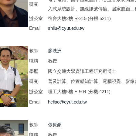
研究
入式系統設計、無線訊號傳輸、居家照顧工
辦公室
宿舍大樓2樓 R-215 (分機:5211)
Email
shliu@cyut.edu.tw
教師
廖珗洲
職稱
教授
學歷
國立交通大學資訊工程研究所博士
研究
普及計算、位置感知計算、電腦視覺、影像
辦公室
理工大樓5樓 E-504 (分機:4211)
Email
hcliao@cyut.edu.tw
教師
張原豪
職稱
教授