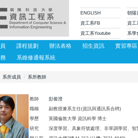
ENGLISH
朝陽
資工系FB
資工
資工系Youtube
系學
員
課程規劃
辦法表格
招生資訊
實習專區
服務
系維修通報系統
系所成員
系所教師
教師
彭俊澄
職稱
副教授兼系主任(資訊與通訊系合聘)
學歷
英國倫敦大學 資訊科學 博士
研究
深度學習、具象符號處理、非單調學習、智