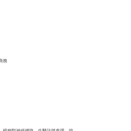
商務
、模糊類神經網路、生醫訊號處理、箝