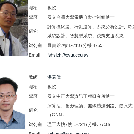
職稱
教授
學歷
國立台灣大學電機自動控制組博士
計算機網路、行動運算、系統分析設計、軟
研究
系統設計、智慧型系統、決策支援系統
辦公室
圖書館7樓 L-719 (分機:4759)
Email
fshsieh@cyut.edu.tw
教師
洪若偉
職稱
教授
學歷
國立中正大學資訊工程研究所博士
演算法、圖形理論、無線感測網路、嵌入式L
研究
（GNN）
辦公室
理工大樓7樓 E-724 (分機: 7758)
Email
rwhung@cyut.edu.tw