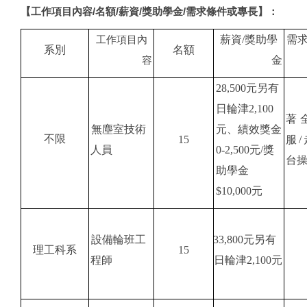
【工作項目內容/名額/薪資/獎助學金/需求條件或專長】：
薪資/獎助學
需
工作項目內
系別
名額
金
容
28,500
元另有
日輪津2,100
著
無塵室技術
元、績效獎金
不限
15
服
人員
0-2,500元/獎
台
助學金
$10,000元
設備輪班工
33,800
元另有
理工科系
15
程師
日輪津2,100元